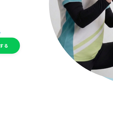
/
談する