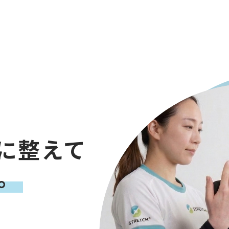
に整えて
。